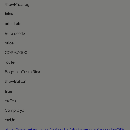
showPriceTag
false
priceLabel
Ruta desde
price
COP 67.000
route
Bogotá - Costa Rica
showButton
true
ctaText
Compra ya
ctaUrl
https://www.avianca.com/es/ofertas/ofertas-vuelos?poscode=OTH