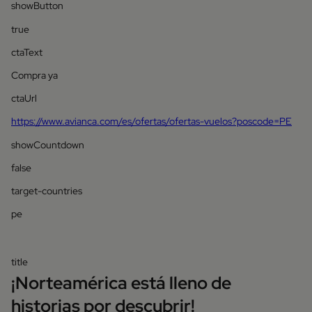
showButton
true
ctaText
Compra ya
ctaUrl
https://www.avianca.com/es/ofertas/ofertas-vuelos?poscode=PE
showCountdown
false
target-countries
pe
title
¡Norteamérica está lleno de
historias por descubrir!