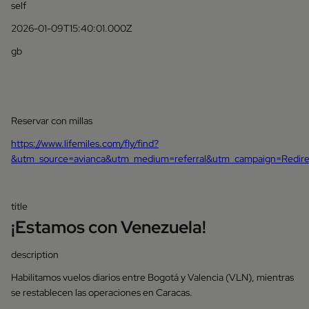
self
2026-01-09T15:40:01.000Z
gb
Reservar con millas
https://www.lifemiles.com/fly/find?
&utm_source=avianca&utm_medium=referral&utm_campaign=Redir
title
¡Estamos con Venezuela!
description
Habilitamos vuelos diarios entre Bogotá y Valencia (VLN), mientras
se restablecen las operaciones en Caracas.