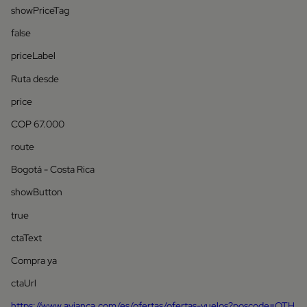
showPriceTag
false
priceLabel
Ruta desde
price
COP 67.000
route
Bogotá - Costa Rica
showButton
true
ctaText
Compra ya
ctaUrl
https://www.avianca.com/es/ofertas/ofertas-vuelos?poscode=OTH