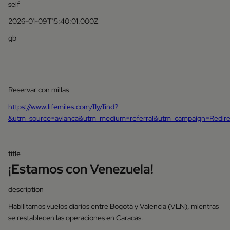
self
2026-01-09T15:40:01.000Z
gb
Reservar con millas
https://www.lifemiles.com/fly/find?
&utm_source=avianca&utm_medium=referral&utm_campaign=Redir
title
¡Estamos con Venezuela!
description
Habilitamos vuelos diarios entre Bogotá y Valencia (VLN), mientras
se restablecen las operaciones en Caracas.