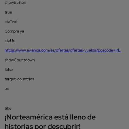
showButton
true
ctaText
Compra ya
ctaUrl
https://www.avianca.com/es/ofertas/ofertas-vuelos?poscode=PE
showCountdown
false
target-countries
pe
title
¡Norteamérica está lleno de
historias por descubrir!