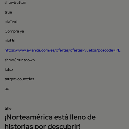
showButton
true
ctaText
Compra ya
ctaUrl
https://www.avianca.com/es/ofertas/ofertas-vuelos?poscode=PE
showCountdown
false
target-countries
pe
title
¡Norteamérica está lleno de
historias por descubrir!