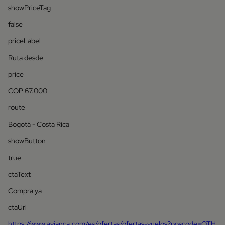
showPriceTag
false
priceLabel
Ruta desde
price
COP 67.000
route
Bogotá - Costa Rica
showButton
true
ctaText
Compra ya
ctaUrl
https://www.avianca.com/es/ofertas/ofertas-vuelos?poscode=OTH