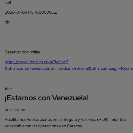
self
2026-01-09T15:40:01.000Z
gb
Reservar con millas
https://www.lifemiles.com/fly/find?
&utm_source=avianca&utm_medium=referral&utm_campaign=Redir
title
¡Estamos con Venezuela!
description
Habilitamos vuelos diarios entre Bogotá y Valencia (VLN), mientras
se restablecen las operaciones en Caracas.